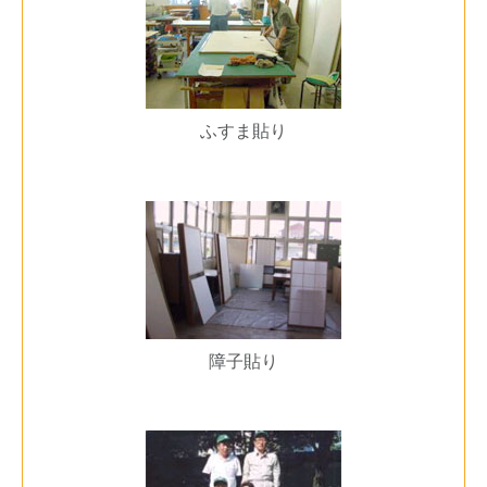
ふすま貼り
障子貼り