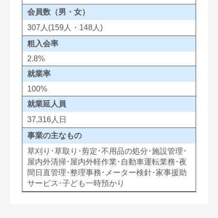
会員数（男・女）
307人(159人・148人)
粗入会率
2.8%
就業率
100%
就業延人員
37,316人日
事業の主なもの
草刈り･草取り･剪定･不用品の処分･施設管理･
屋内外清掃･屋内外軽作業･自動車運転業務･夜
間日直管理･整理事務･メーター検針･家事援助
サービス･子ども一時預かり