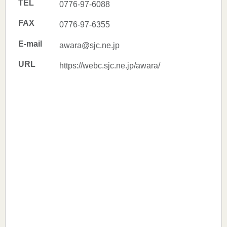
TEL
0776-97-6088
FAX
0776-97-6355
E-mail
awara@sjc.ne.jp
URL
https://webc.sjc.ne.jp/awara/