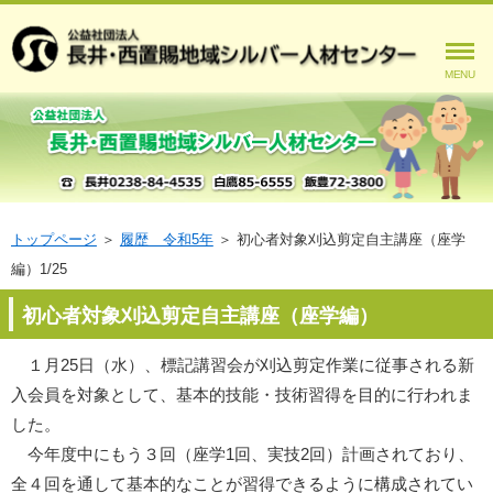
MENU
トップページ
＞
履歴 令和5年
＞
初心者対象刈込剪定自主講座（座学
編）1/25
初心者対象刈込剪定自主講座（座学編）
１月25日（水）、標記講習会が刈込剪定作業に従事される新
入会員を対象として、基本的技能・技術習得を目的に行われま
した。
今年度中にもう３回（座学1回、実技2回）計画されており、
全４回を通して基本的なことが習得できるように構成されてい