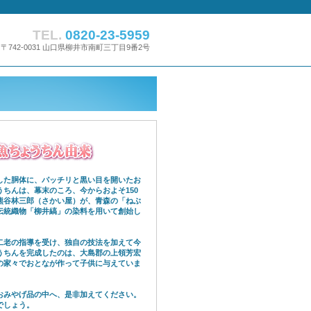
TEL.
0820-23-5959
〒742-0031 山口県柳井市南町三丁目9番2号
た胴体に、パッチリと黒い目を開いたお
ちんは、幕末のころ、今からおよそ150
熊谷林三郎（さかい屋）が、青森の「ねぶ
伝統織物「柳井縞」の染料を用いて創始し
。
老の指導を受け、独自の技法を加えて今
うちんを完成したのは、大島郡の上領芳宏
の家々でおとなが作って子供に与えていま
みやげ品の中へ、是非加えてください。
でしょう。