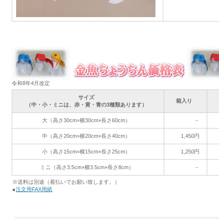
令和8年4月改定
サイズ
箱入り
（中・小・ミニは、赤・黄・青の3種類あります）
大（高さ30cm×横30cm×長さ60cm）
－
中（高さ20cm×横20cm×長さ40cm）
1,450円
小（高さ15cm×横15cm×長さ25cm）
1,250円
ミニ（高さ3.5cm×横3.5cm×長さ8cm）
－
※送料は別途（着払いでお願い致します。）
●
注文用FAX用紙