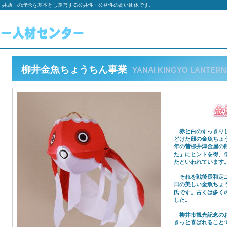
・共助」の理念を基本とし運営する公共性・公益性の高い団体です。
柳井金魚ちょうちん事業
YANAI KINGYO LANTERN
赤と白のすっきりし
どけた顔の金魚ちょう
年の昔柳井津金屋の
た」にヒントを得、
たといわれています
それを戦後長和定二
日の美しい金魚ちょ
氏です。古くは多く
した。
柳井市観光記念のお
きっと喜ばれること