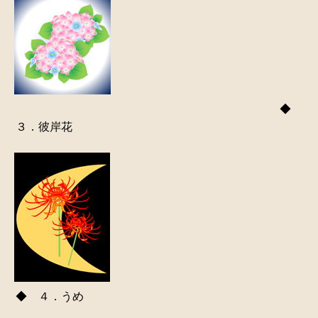
◆
３．彼岸花
◆ ４．うめ