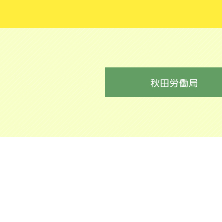
機関誌『シルバー連合会あきた』最
月号）を掲載しました。
2025年12月9日
シルバー人材センターの年末年
※連合会は12/27～1/4 お休みし
2025年12月8日
「シルバー人材センター 紹介
した！
2025年11月4日
秋田県の最低賃金は令和8年3月31
です
2025年8月1日
お盆に休業するセンターの情報
2025年7月1日
五城目町シルバー人材センター