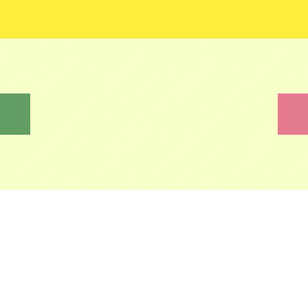
新号（2026年1
始の休業について
ます
動画」が更新されま
日から時給1,031円
がＨＰを開設しまし