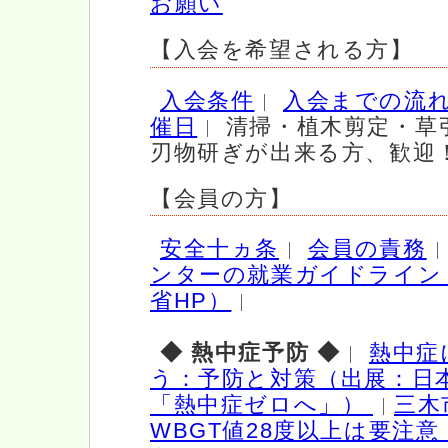
お願い
【入会を希望される方】
入会条件
入会までの流
催日
清掃・植木剪定・草
刃物研ぎが出来る方、歓迎
【会員の方】
安全十ヵ条
会員の責務
ンターの就業ガイドライン
省HP）
◆ 熱中症予防 ◆
熱中症
う：予防と対策（出展：日
「熱中症ゼロへ」）
三木
WBGT値28度以上は要注