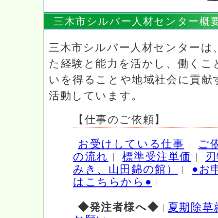
ッ
プ
本
三木市シルバー人材センター概
す
文
る。
の
サ
三木市シルバー人材センターは
エ
ブ
た経験と能力を活かし、働くこ
メ
リ
ニ
ア
いを得ることや地域社会に貢献
ュ
で
ー
活動しています。
す。
へ
ス
【仕事のご依頼】
キ
ッ
プ
お受けしている仕事
ご
す
の流れ
標準受注単価
刃
る。
みき、山田錦の館）
●お
はこちらから●
◆発注者様へ◆
夏期除草