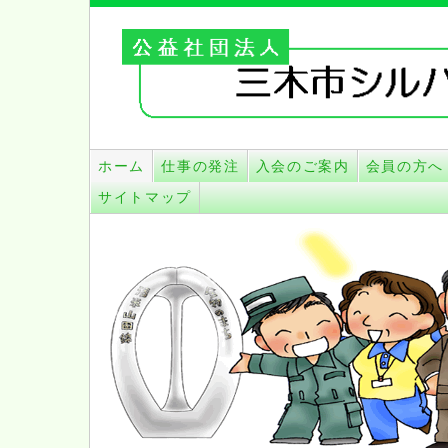
こ
ホーム
仕事の発注
入会のご案内
会員の方へ
の
ペ
サイトマップ
ー
ジ
の
ト
ッ
プ
で
す。
本
文
へ
ス
キ