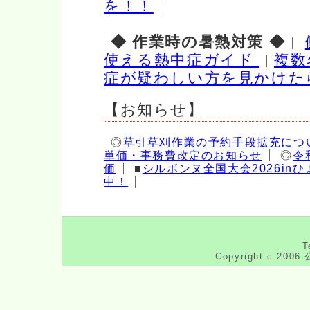
を！！
◆ 作業時の暑熱対策 ◆
使える熱中症ガイド
複数
症が疑わしい方を見かけた
【お知らせ】
◎
草引草刈作業の予約手段拡充につ
単価・事務費改定のお知らせ
◎
令
価
■
シルボンヌ全国大会2026in
中！
こ
の
T
ペ
Copyright c 2
ー
ジ
の
ト
ッ