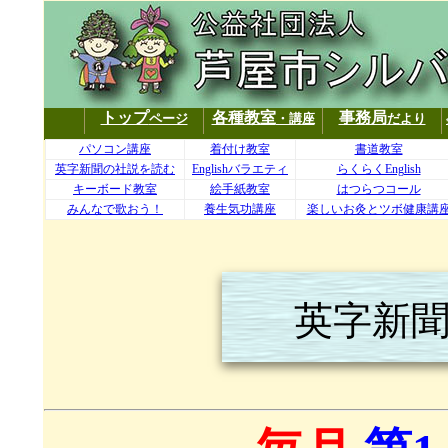
トップ
各種教室
事務局
ページ
・講座
だより
パソコン講座
着付け教室
書道教室
英字新聞の社説を読む
Englishバラエティ
らくらくEnglish
キーボード教室
絵手紙教室
はつらつコール
みんなで歌おう！
養生気功講座
楽しいお灸とツボ健康講
英字新