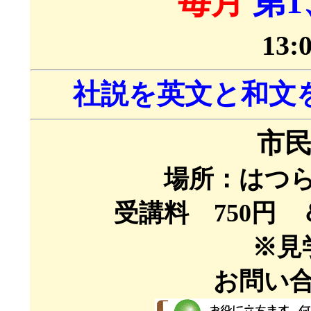
毎月
第
13:
社説を英文と和文
市
場所：はつ
受講料 750円 
※見
お問い