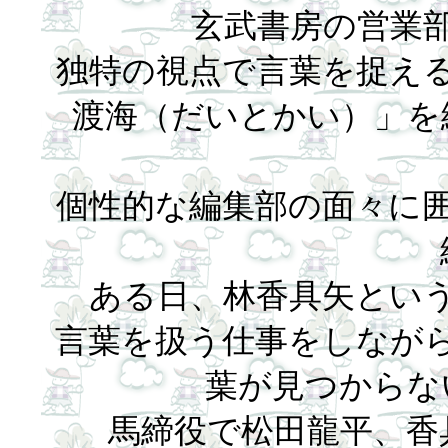
玄武書房の営業
独特の視点で言葉を捉え
渡海（だいとかい）」を
個性的な編集部の面々に
ある日、林香具矢とい
言葉を扱う仕事をしなが
葉が見つからな
馬締役で松田龍平、香