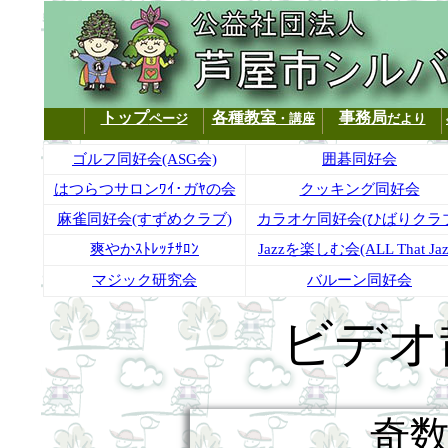
トップ
各種教室
事務局
ページ
・講座
だより
ゴルフ同好会(ASG会)
囲碁同好会
はつらつサロンﾜｲ･ガﾔの会
クッキング同好会
麻雀同好会(すずめクラブ)
カラオケ同好会(ひばりクラ
爽やかｽﾄﾚｯﾁｻﾛﾝ
Jazzを楽しむ会(ALL That Jaz
マジック研究会
バルーン同好会
ビデオ
奇