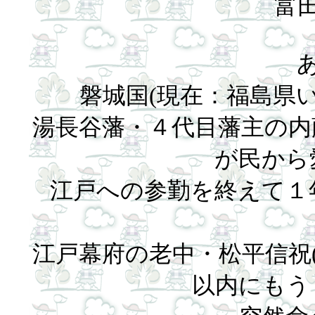
富
磐城国(現在：福島県
湯長谷藩・４代目藩主の内
が民から
江戸への参勤を終えて１
江戸幕府の老中・松平信祝
以内にもう