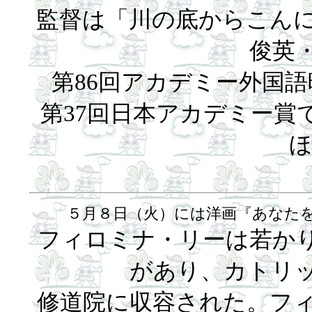
監督は「川の底からこん
俊英
第86回アカデミー外国
第37回日本アカデミー賞
ほ
５月８日（火）には洋画『あなた
フィロミナ・リーは若か
があり、カトリ
修道院に収容された。フ