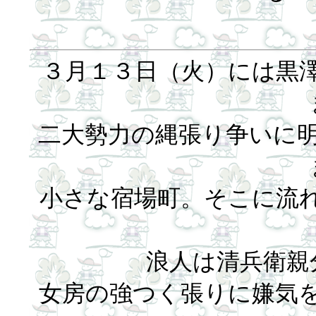
３月１３日（火）には黒
二大勢力の縄張り争いに
小さな宿場町。そこに流
浪人は清兵衛親
女房の強つく張りに嫌気