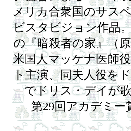
メリカ合衆国のサス
ビスタビジョン作品。
の『暗殺者の家』（
米国人マッケナ医師
ト主演、同夫人役を
でドリス・デイが
第29回アカデミ