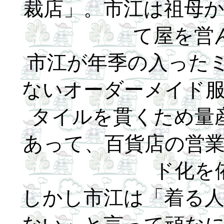
裁店」。市江は祖母
て屋を営
市江が年季の入った
ないオーダーメイド
タイルを貫くため量
あって、百貨店の営
ド化を
しかし市江は「着る