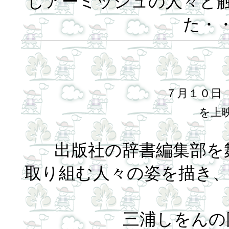
しアーミッシュの人々と
た・
７月１０日
を上
出版社の辞書編集部を
取り組む人々の姿を描き、2
三浦しをんの