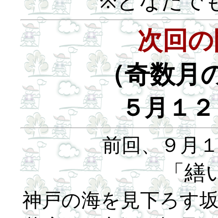
※どなたで
次回の
（奇数月
５月１２
前回、９月
「繕
神戸の海を見下ろす