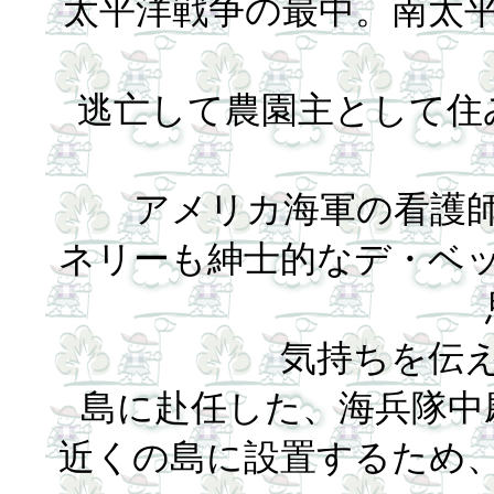
太平洋戦争の最中。南太
逃亡して農園主として住
アメリカ海軍の看護
ネリーも紳士的なデ・ベ
気持ちを伝
島に赴任した、海兵隊中
近くの島に設置するため