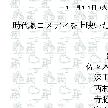
１１月１４日（火
時代劇コメディを上映い
佐々
深
西
寺