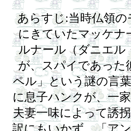
あらすじ:当時仏領
にきていたマッケナ
ルナール（ダニエル
が、スパイであった
ペル」という謎の言
に息子ハンクが、一
夫妻一味によって誘
訳にもいかず、「ア