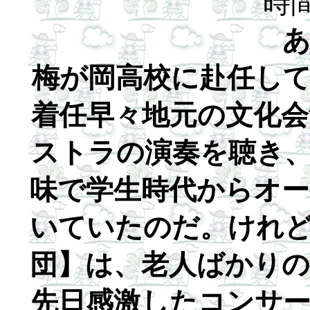
時間
梅が岡高校に赴任し
着任早々地元の文化
ストラの演奏を聴き
味で学生時代からオ
いていたのだ。けれ
団】は、老人ばかり
先日感激したコンサ