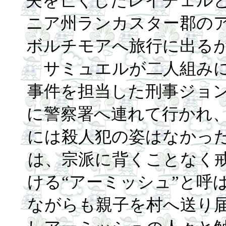
夫を亡くしたレイチェル
ニア州ランカスター郡の
ボルチモアへ旅行に出る
サミュエルが二人組み
事件を担当した刑事ジョ
に警察署へ連れて行かれ
には殺人犯の姿はなかっ
は、宗派に背くことなく
ける“アーミッシュ”と呼
ながらも親子を村へ送り