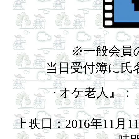
※一般会員
当日受付簿に氏
『オケ老人』：（
上映日：2016年11月1