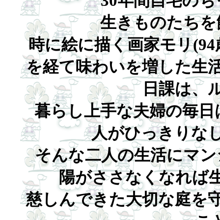
30年間自宅の
生きものたちを
時に絵に描く画家モリ(94
を経て味わいを増した生
日課は、
暮らし上手な夫婦の毎日
人がひっきりな
そんな二人の生活にマン
陽がささなくなれば
慈しんできた大切な庭を