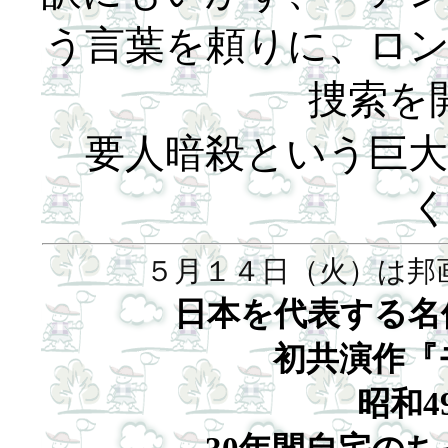
う言葉を頼りに、ロ
捜索を
要人暗殺という巨
５月１４日（火）は邦
日本を代表する名
初共演作『
昭和4