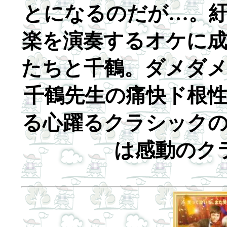
とになるのだが…。
楽を演奏するオケに
たちと千鶴。ダメダ
千鶴先生の痛快ド根
る心躍るクラシック
は感動のク