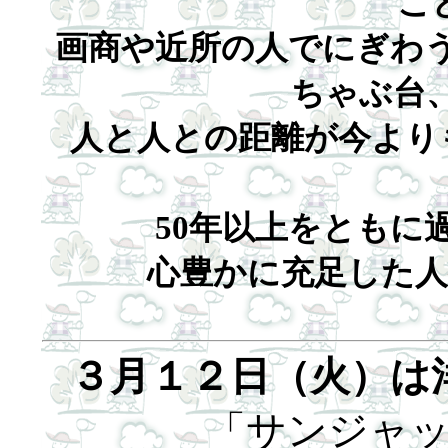
こ
画商や近所の人でにぎわ
ちゃぶ台
人と人との距離が今より
50年以上をともに
心豊かに充足した人
３月１２日（火）は
「サンジャ