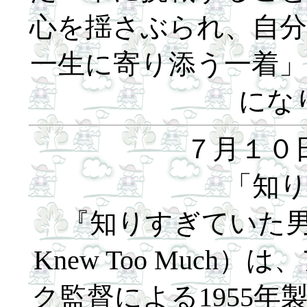
心を揺さぶられ、自
一生に寄り添う一着
にな
７月１０
「知
『知りすぎていた男』（
Knew Too Muc
ク監督による1955年